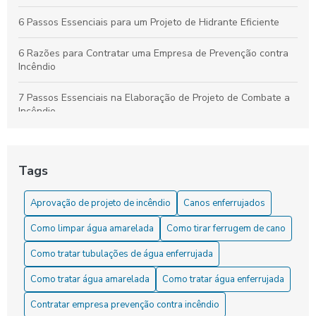
6 Passos Essenciais para um Projeto de Hidrante Eficiente
6 Razões para Contratar uma Empresa de Prevenção contra
Incêndio
7 Passos Essenciais na Elaboração de Projeto de Combate a
Incêndio
7 Vantagens das Instalações de Sprinklers para Segurança
Tags
Aprovação de projeto de incêndio: Como garantir a segurança
e a conformidade legal
Aprovação de projeto de incêndio
Canos enferrujados
Aprovação de projeto de incêndio: Como garantir a segurança
Como limpar água amarelada
Como tirar ferrugem de cano
e a conformidade nas edificações
Como tratar tubulações de água enferrujada
Aprovação de Projeto de Incêndio: Guia Completo
Como tratar água amarelada
Como tratar água enferrujada
Aprovação de projeto de incêndio: guia completo para
Contratar empresa prevenção contra incêndio
garantir a segurança da sua edificação