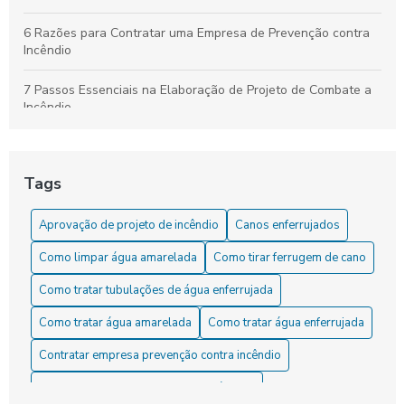
6 Razões para Contratar uma Empresa de Prevenção contra
Incêndio
7 Passos Essenciais na Elaboração de Projeto de Combate a
Incêndio
7 Vantagens das Instalações de Sprinklers para Segurança
Tags
Aprovação de projeto de incêndio: Como garantir a segurança
e a conformidade legal
Aprovação de projeto de incêndio
Canos enferrujados
Aprovação de projeto de incêndio: Como garantir a segurança
Como limpar água amarelada
Como tirar ferrugem de cano
e a conformidade nas edificações
Como tratar tubulações de água enferrujada
Aprovação de Projeto de Incêndio: Guia Completo
Como tratar água amarelada
Como tratar água enferrujada
Aprovação de projeto de incêndio: guia completo para
Contratar empresa prevenção contra incêndio
garantir a segurança da sua edificação
Contratar empresas serviços hidráulicos
Aprovação de projeto de incêndio: segredos para garantir a