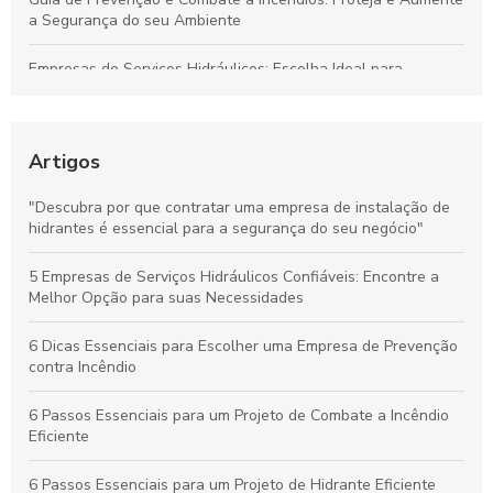
a Segurança do seu Ambiente
Empresas de Serviços Hidráulicos: Escolha Ideal para
Necessidades Domésticas e Comerciais
Guia de Instalação de Hidrantes: Proteja sua Empresa com
Conhecimento
Artigos
Proteja Seu Patrimônio: Descubra Como uma Empresa de
"Descubra por que contratar uma empresa de instalação de
Prevenção Contra Incêndio Pode Fazer a Diferença
hidrantes é essencial para a segurança do seu negócio"
Elaboração de projeto de combate a incêndio: Proteja seu
5 Empresas de Serviços Hidráulicos Confiáveis: Encontre a
espaço com eficácia
Melhor Opção para suas Necessidades
6 Dicas Essenciais para Escolher uma Empresa de Prevenção
contra Incêndio
6 Passos Essenciais para um Projeto de Combate a Incêndio
Eficiente
6 Passos Essenciais para um Projeto de Hidrante Eficiente