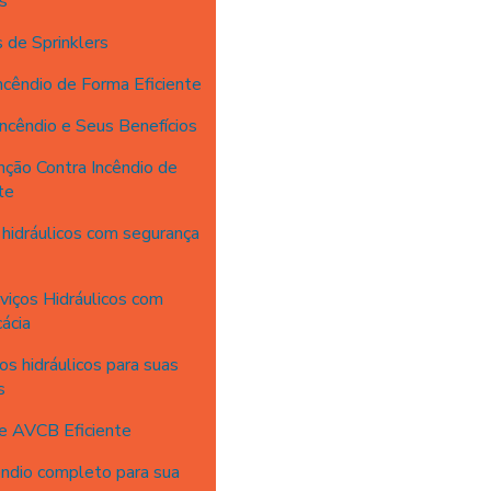
s
 de Sprinklers
ncêndio de Forma Eficiente
Incêndio e Seus Benefícios
ção Contra Incêndio de
te
hidráulicos com segurança
iços Hidráulicos com
ácia
s hidráulicos para suas
s
e AVCB Eficiente
êndio completo para sua