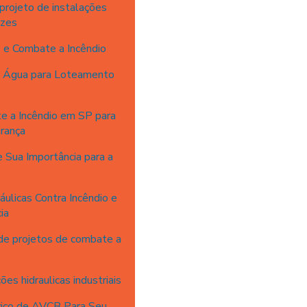
rojeto de instalações
azes
 e Combate a Incêndio
e Água para Loteamento
e a Incêndio em SP para
rança
 Sua Importância para a
ulicas Contra Incêndio e
ia
 de projetos de combate a
ões hidraulicas industriais
viço de AVCB Para Seu