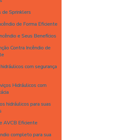
s
 de Sprinklers
ncêndio de Forma Eficiente
Incêndio e Seus Benefícios
ção Contra Incêndio de
te
hidráulicos com segurança
iços Hidráulicos com
ácia
s hidráulicos para suas
s
e AVCB Eficiente
êndio completo para sua