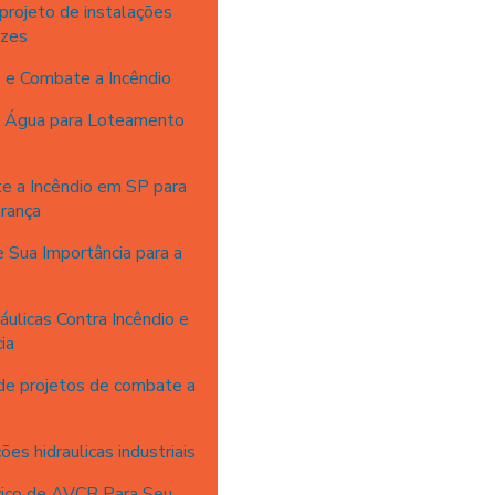
rojeto de instalações
azes
 e Combate a Incêndio
e Água para Loteamento
e a Incêndio em SP para
rança
 Sua Importância para a
ulicas Contra Incêndio e
ia
 de projetos de combate a
ões hidraulicas industriais
viço de AVCB Para Seu