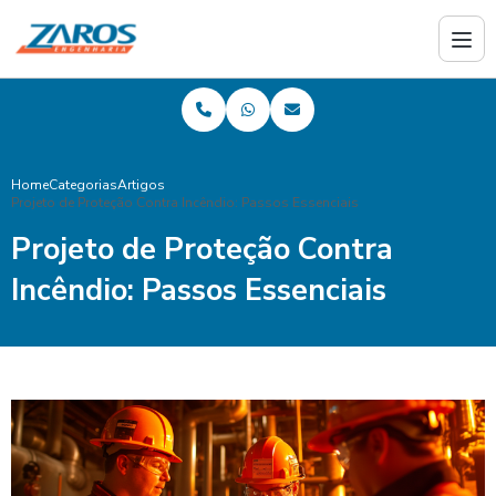
Home
Categorias
Artigos
Projeto de Proteção Contra Incêndio: Passos Essenciais
Projeto de Proteção Contra
Incêndio: Passos Essenciais