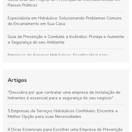
Passos Práticos
Especialista em Hidráulica: Solucionando Problemas Comuns
de Encanamento em Sua Casa
Guia de Prevenção e Combate a Incêndios: Proteja e Aumente
a Segurança do seu Ambiente
Empresas de Serviços Hidráulicos: Escolha Ideal para
Necessidades Domésticas e Comerciais
Guia de Instalação de Hidrantes: Proteja sua Empresa com
Conhecimento
Artigos
Proteja Seu Patrimônio: Descubra Como uma Empresa de
"Descubra por que contratar uma empresa de instalação de
Prevenção Contra Incêndio Pode Fazer a Diferença
hidrantes é essencial para a segurança do seu negócio"
Elaboração de projeto de combate a incêndio: Proteja seu
5 Empresas de Serviços Hidráulicos Confiáveis: Encontre a
espaço com eficácia
Melhor Opção para suas Necessidades
6 Dicas Essenciais para Escolher uma Empresa de Prevenção