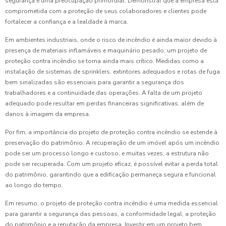
segurança é uma preocupação primordial. Demonstrar que a empresa está
comprometida com a proteção de seus colaboradores e clientes pode
fortalecer a confiança e a lealdade à marca.
Em ambientes industriais, onde o risco de incêndio é ainda maior devido à
presença de materiais inflamáveis e maquinário pesado, um projeto de
proteção contra incêndio se torna ainda mais crítico. Medidas como a
instalação de sistemas de sprinklers, extintores adequados e rotas de fuga
bem sinalizadas são essenciais para garantir a segurança dos
trabalhadores e a continuidade das operações. A falta de um projeto
adequado pode resultar em perdas financeiras significativas, além de
danos à imagem da empresa.
Por fim, a importância do projeto de proteção contra incêndio se estende à
preservação do patrimônio. A recuperação de um imóvel após um incêndio
pode ser um processo longo e custoso, e muitas vezes, a estrutura não
pode ser recuperada. Com um projeto eficaz, é possível evitar a perda total
do patrimônio, garantindo que a edificação permaneça segura e funcional
ao longo do tempo.
Em resumo, o projeto de proteção contra incêndio é uma medida essencial
para garantir a segurança das pessoas, a conformidade legal, a proteção
do patrimônio e a reputação da empresa. Investir em um projeto bem