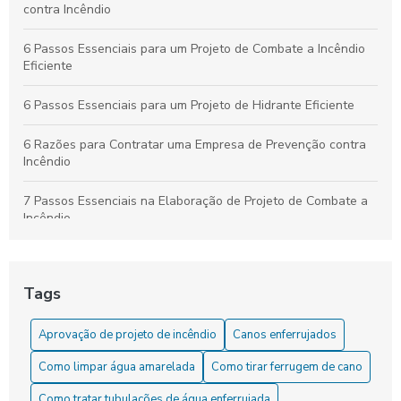
contra Incêndio
6 Passos Essenciais para um Projeto de Combate a Incêndio
Eficiente
6 Passos Essenciais para um Projeto de Hidrante Eficiente
6 Razões para Contratar uma Empresa de Prevenção contra
Incêndio
7 Passos Essenciais na Elaboração de Projeto de Combate a
Incêndio
7 Vantagens das Instalações de Sprinklers para Segurança
Tags
Aprovação de projeto de incêndio: Como garantir a segurança
e a conformidade legal
Aprovação de projeto de incêndio
Canos enferrujados
Aprovação de projeto de incêndio: Como garantir a segurança
Como limpar água amarelada
Como tirar ferrugem de cano
e a conformidade nas edificações
Como tratar tubulações de água enferrujada