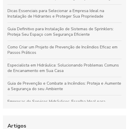
Dicas Essenciais para Selecionar a Empresa Ideal na
Instalação de Hidrantes e Proteger Sua Propriedade
Guia Definitivo para Instalação de Sistemas de Sprinklers:
Proteja Seu Espaço com Segurança Eficiente
Como Criar um Projeto de Prevenção de Incêndios Eficaz em
Passos Práticos
Especialista em Hidráulica: Solucionando Problemas Comuns
de Encanamento em Sua Casa
Guia de Prevenção e Combate a Incêndios: Proteja e Aumente
a Segurança do seu Ambiente
Empresas de Serviços Hidráulicos: Escolha Ideal para
Necessidades Domésticas e Comerciais
Guia de Instalação de Hidrantes: Proteja sua Empresa com
Conhecimento
Artigos