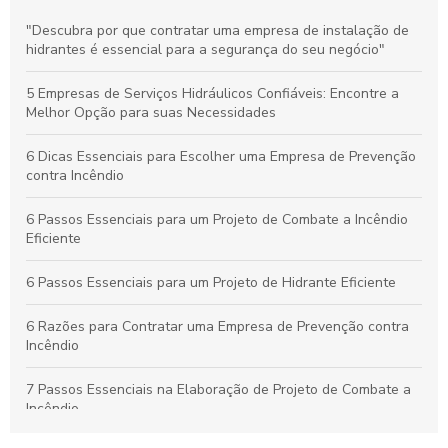
Proteja Seu Patrimônio: Descubra Como uma Empresa de
"Descubra por que contratar uma empresa de instalação de
Prevenção Contra Incêndio Pode Fazer a Diferença
hidrantes é essencial para a segurança do seu negócio"
Elaboração de projeto de combate a incêndio: Proteja seu
5 Empresas de Serviços Hidráulicos Confiáveis: Encontre a
espaço com eficácia
Melhor Opção para suas Necessidades
6 Dicas Essenciais para Escolher uma Empresa de Prevenção
contra Incêndio
6 Passos Essenciais para um Projeto de Combate a Incêndio
Eficiente
6 Passos Essenciais para um Projeto de Hidrante Eficiente
6 Razões para Contratar uma Empresa de Prevenção contra
Incêndio
7 Passos Essenciais na Elaboração de Projeto de Combate a
Incêndio