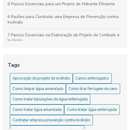
6 Passos Essenciais para um Projeto de Hidrante Eficiente
6 Razões para Contratar uma Empresa de Prevenção contra
Incêndio
7 Passos Essenciais na Elaboração de Projeto de Combate a
Incêndio
7 Vantagens das Instalações de Sprinklers para Segurança
Tags
Aprovação de projeto de incêndio: Como garantir a segurança
e a conformidade legal
Aprovação de projeto de incêndio
Canos enferrujados
Aprovação de projeto de incêndio: Como garantir a segurança
Como limpar água amarelada
Como tirar ferrugem de cano
e a conformidade nas edificações
Como tratar tubulações de água enferrujada
Aprovação de Projeto de Incêndio: Guia Completo
Como tratar água amarelada
Como tratar água enferrujada
Aprovação de projeto de incêndio: guia completo para
Contratar empresa prevenção contra incêndio
garantir a segurança da sua edificação