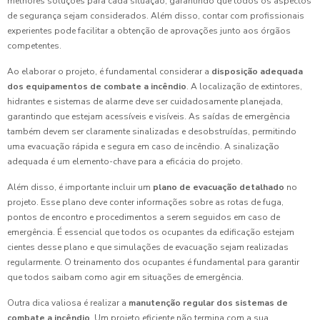
melhores soluções para cada situação, garantindo que todos os aspectos
de segurança sejam considerados. Além disso, contar com profissionais
experientes pode facilitar a obtenção de aprovações junto aos órgãos
competentes.
Ao elaborar o projeto, é fundamental considerar a
disposição adequada
dos equipamentos de combate a incêndio
. A localização de extintores,
hidrantes e sistemas de alarme deve ser cuidadosamente planejada,
garantindo que estejam acessíveis e visíveis. As saídas de emergência
também devem ser claramente sinalizadas e desobstruídas, permitindo
uma evacuação rápida e segura em caso de incêndio. A sinalização
adequada é um elemento-chave para a eficácia do projeto.
Além disso, é importante incluir um
plano de evacuação detalhado
no
projeto. Esse plano deve conter informações sobre as rotas de fuga,
pontos de encontro e procedimentos a serem seguidos em caso de
emergência. É essencial que todos os ocupantes da edificação estejam
cientes desse plano e que simulações de evacuação sejam realizadas
regularmente. O treinamento dos ocupantes é fundamental para garantir
que todos saibam como agir em situações de emergência.
Outra dica valiosa é realizar a
manutenção regular dos sistemas de
combate a incêndio
. Um projeto eficiente não termina com a sua