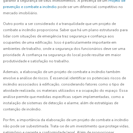
garantir a segurança de seus investimentos. A presença de um
Projeto de
prevenção e combate a incêndio
pode ser um diferencial competitivo no
mercado imobiliário.
Outro ponto a ser considerado é a tranquilidade que um projeto de
combate a incêndio proporciona. Saber que há um plano estruturado para
lidar com situações de emergência traz segurança e confiança aos
ocupantes de uma edificação. Isso é particularmente importante em
ambientes de trabalho, onde a segurança dos funcionários deve ser uma
prioridade. A confiança na segurança do local pode resultar em maior
produtividade e satisfação no trabalho.
Ademais, a elaboração de um projeto de combate a incêndio também
envolve a análise de riscos. É essencial identificar os potenciais riscos de
incêndio associados à edificação, considerando fatores como o tipo de
atividade realizada, os materiais utilizados e a ocupação do espaço. Essa
análise permite que medidas específicas sejam implementadas, como a
instalação de sistemas de detecção e alarme, além de estratégias de
contenção de incêndio.
Por fim, a importância da elaboração de um projeto de combate a incêndio
não pode ser subestimada. Trata-se de um investimento que protege vidas,
patrimônio e garante a conformidade legal. Além de proporcionar