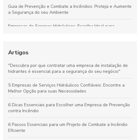
Guia de Prevenção e Combate a Incêndios: Proteja e Aumente
a Segurança do seu Ambiente
Empresas de Serviços Hidráulicos: Escolha Ideal para
Necessidades Domésticas e Comerciais
Guia de Instalação de Hidrantes: Proteja sua Empresa com
Conhecimento
Artigos
Proteja Seu Patrimônio: Descubra Como uma Empresa de
"Descubra por que contratar uma empresa de instalação de
Prevenção Contra Incêndio Pode Fazer a Diferença
hidrantes é essencial para a segurança do seu negócio"
Elaboração de projeto de combate a incêndio: Proteja seu
5 Empresas de Serviços Hidráulicos Confiáveis: Encontre a
espaço com eficácia
Melhor Opção para suas Necessidades
6 Dicas Essenciais para Escolher uma Empresa de Prevenção
contra Incêndio
6 Passos Essenciais para um Projeto de Combate a Incêndio
Eficiente